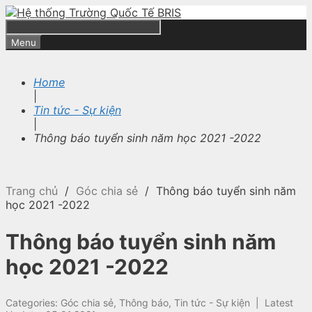
Skip
to
content
Search
Menu
Home
|
Tin tức - Sự kiện
|
Thông báo tuyển sinh năm học 2021 -2022
Trang chủ
/
Góc chia sẻ
/
Thông báo tuyển sinh năm
học 2021 -2022
Thông báo tuyển sinh năm
học 2021 -2022
Categories:
Góc chia sẻ
,
Thông báo
,
Tin tức - Sự kiện
|
Latest