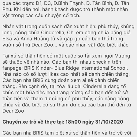
qua các trạm: D1, D3, D.Bình Thạnh, D. Tân Bình, D. Tân
Phú. Khi đến nơi, hành khách được trở thành một nhân
vật trong các câu chuyện cổ tích.
Nhân vật trong cuốn sách dần xuất hiện: phù thủy, khủng
long, công chúa Cinderella, Chị em công chúa băng giá
Elsa và Anna Hoàng tử và gặp gỡ các bạn thú trong
vườn sở thú Dear Zoo… và các nhân vật đặc biệt khác
Tại xứ sở thần tiên có một cuộc so tài xem ngôi Vương
sẽ thuộc về nhà nào. Các bạn thi nhau checkin trên
fanpage: BRIS Kinder- Blue Ridge International School.
Nhà nào có số lượt likes cao nhất sẽ dành chiến thắng.
Các bạn nhà BRIS cùng đoán xem ai sẽ dành chiến
thắng. Bên cạnh đó, tại tòa lâu đài Cinderella đang tổ
chức một bữa tiệc hóa trang mừng các bạn đến xứ sở
thần tiên và tham dự cùng có phù thủy, các nàng công
chúa và đặc biệt có sự tham dự của các bạn thú đến từ
Dear Zoo
Chuyến xe trở về thực tại: 18h00 ngày 31/10/2020
Các bạn nhà BRIS tạm biệt xứ sở thần tiên và trở về với