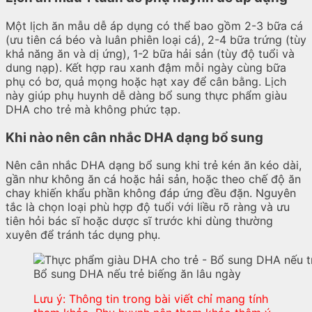
Một lịch ăn mẫu dễ áp dụng có thể bao gồm 2-3 bữa cá
(ưu tiên cá béo và luân phiên loại cá), 2-4 bữa trứng (tùy
khả năng ăn và dị ứng), 1-2 bữa hải sản (tùy độ tuổi và
dung nạp). Kết hợp rau xanh đậm mỗi ngày cùng bữa
phụ có bơ, quả mọng hoặc hạt xay để cân bằng. Lịch
này giúp phụ huynh dễ dàng bổ sung thực phẩm giàu
DHA cho trẻ mà không phức tạp.
Khi nào nên cân nhắc DHA dạng bổ sung
Nên cân nhắc DHA dạng bổ sung khi trẻ kén ăn kéo dài,
gần như không ăn cá hoặc hải sản, hoặc theo chế độ ăn
chay khiến khẩu phần không đáp ứng đều đặn. Nguyên
tắc là chọn loại phù hợp độ tuổi với liều rõ ràng và ưu
tiên hỏi bác sĩ hoặc dược sĩ trước khi dùng thường
xuyên để tránh tác dụng phụ.
Bổ sung DHA nếu trẻ biếng ăn lâu ngày
Lưu ý: Thông tin trong bài viết chỉ mang tính