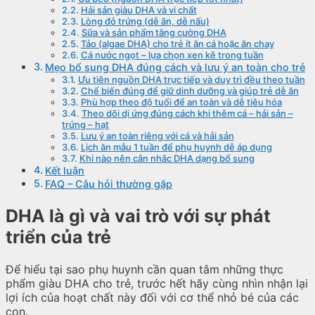
Hải sản giàu DHA và vi chất
Lòng đỏ trứng (dễ ăn, dễ nấu)
Sữa và sản phẩm tăng cường DHA
Tảo (algae DHA) cho trẻ ít ăn cá hoặc ăn chay
Cá nước ngọt – lựa chọn xen kẽ trong tuần
Mẹo bổ sung DHA đúng cách và lưu ý an toàn cho trẻ
Ưu tiên nguồn DHA trực tiếp và duy trì đều theo tuần
Chế biến đúng để giữ dinh dưỡng và giúp trẻ dễ ăn
Phù hợp theo độ tuổi để an toàn và dễ tiêu hóa
Theo dõi dị ứng đúng cách khi thêm cá – hải sản –
trứng – hạt
Lưu ý an toàn riêng với cá và hải sản
Lịch ăn mẫu 1 tuần để phụ huynh dễ áp dụng
Khi nào nên cân nhắc DHA dạng bổ sung
Kết luận
FAQ – Câu hỏi thường gặp
DHA là gì và vai trò với sự phát
triển của trẻ
Để hiểu tại sao phụ huynh cần quan tâm những thực
phẩm giàu DHA cho trẻ, trước hết hãy cùng nhìn nhận lại
lợi ích của hoạt chất này đối với cơ thể nhỏ bé của các
con.