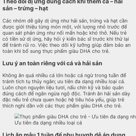
Theo dõi dị ứng đúng cách khi thêm cá – hải
sản – trứng – hạt
Các nhóm dễ gây dị ứng như hải sản, trứng và hạt cần
được giới thiệu từng món một, với lượng nhỏ trước để
quan sát phản ứng như nổi mẩn hoặc khó thở. Nếu trẻ
có tiền sử dị ứng, hãy hỏi ý kiến bác sĩ trước khi thử lại
để tránh rủi ro. Việc theo dõi kỹ lưỡng giúp đảm bảo an
toàn khi bổ sung thực phẩm giàu DHA cho trẻ.
Lưu ý an toàn riêng với cá và hải sản
Không ăn quá nhiều cá lớn hoặc cá ngừ trong tuần để
tránh tích tụ thủy ngân; ưu tiên đa dạng nhiều loại cá.
Luôn chọn nguyên liệu tươi, nấu chín kỹ và bảo quản
đúng cách để ngăn ngừa ngộ độc. Tránh ăn hải sản dày
đặc nếu trẻ chưa quen hoặc hệ tiêu hóa yếu, giúp trẻ
thích nghi dần với các thực phẩm giàu DHA cho trẻ.
Ưu tiên đa dạng nhiều loại cá
Lịch ăn mẫu 1 tuần để phụ huynh dễ áp dụng