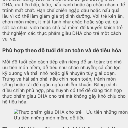
DHA, ưu tiên hấp, luộc, nấu canh hoặc áp chảo nhanh để
tránh mất chất. Hạn chế chiên ngập dầu hoặc nấu quá
lâu vì có thể làm giảm giá trị dinh dưỡng. Với trẻ kén ăn,
chọn món mềm, ít mùi tanh như cháo hoặc súp cá, cá
sốt cà chua, viên hoặc chả cá mềm để khuyến khích trẻ
thử nghiệm các thực phẩm giàu DHA cho trẻ một cách
vui vẻ.
Phù hợp theo độ tuổi để an toàn và dễ tiêu hóa
Mỗi độ tuổi cần cách tiếp cận riêng để an toàn: trẻ nhỏ
ưu tiên món mềm, dễ tiêu như cháo nhuyễn; cá cần lọc
kỹ xương và thái nhỏ hoặc giã nhuyễn tùy giai đoạn.
Trứng và hải sản phải nấu chín hoàn toàn, tránh món
sống hoặc tái để ngăn ngừa nhiễm khuẩn. Bằng cách
điều chỉnh phù hợp, phụ huynh có thể dễ dàng tích hợp
thực phẩm giàu DHA cho trẻ mà không gây khó chịu cho
hệ tiêu hóa.
Ưu tiên những món mềm, dễ tiêu