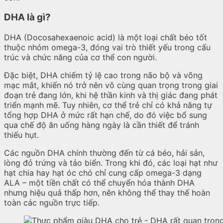
DHA là gì?
DHA (Docosahexaenoic acid) là một loại chất béo tốt
thuộc nhóm omega-3, đóng vai trò thiết yếu trong cấu
trúc và chức năng của cơ thể con người.
Đặc biệt, DHA chiếm tỷ lệ cao trong não bộ và võng
mạc mắt, khiến nó trở nên vô cùng quan trọng trong giai
đoạn trẻ đang lớn, khi hệ thần kinh và thị giác đang phát
triển mạnh mẽ. Tuy nhiên, cơ thể trẻ chỉ có khả năng tự
tổng hợp DHA ở mức rất hạn chế, do đó việc bổ sung
qua chế độ ăn uống hàng ngày là cần thiết để tránh
thiếu hụt.
Các nguồn DHA chính thường đến từ cá béo, hải sản,
lòng đỏ trứng và tảo biển. Trong khi đó, các loại hạt như
hạt chia hay hạt óc chó chỉ cung cấp omega-3 dạng
ALA – một tiền chất có thể chuyển hóa thành DHA
nhưng hiệu quả thấp hơn, nên không thể thay thế hoàn
toàn các nguồn trực tiếp.