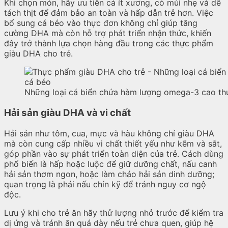
Khi chọn món, hãy ưu tiên cá ít xương, có mùi nhẹ và dễ
tách thịt để đảm bảo an toàn và hấp dẫn trẻ hơn. Việc
bổ sung cá béo vào thực đơn không chỉ giúp tăng
cường DHA mà còn hỗ trợ phát triển nhận thức, khiến
đây trở thành lựa chọn hàng đầu trong các thực phẩm
giàu DHA cho trẻ.
Những loại cá biển chứa hàm lượng omega-3 cao th
Hải sản giàu DHA và vi chất
Hải sản như tôm, cua, mực và hàu không chỉ giàu DHA
mà còn cung cấp nhiều vi chất thiết yếu như kẽm và sắt,
góp phần vào sự phát triển toàn diện của trẻ. Cách dùng
phổ biến là hấp hoặc luộc để giữ dưỡng chất, nấu canh
hải sản thơm ngon, hoặc làm cháo hải sản dinh dưỡng;
quan trọng là phải nấu chín kỹ để tránh nguy cơ ngộ
độc.
Lưu ý khi cho trẻ ăn hãy thử lượng nhỏ trước để kiểm tra
dị ứng và tránh ăn quá dày nếu trẻ chưa quen, giúp hệ