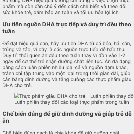
Bổ sung DHA hiệu quả không chỉ dừng ở việc chọn thực
phẩm mà còn cần chú ý đến cách chế biến và theo dõi
sức khỏe trẻ, đảm bảo an toàn và tối ưu hóa lợi ích.
Ưu tiên nguồn DHA trực tiếp và duy trì đều theo
tuần
Để đạt hiệu quả cao, hãy ưu tiên DHA từ cá béo, hải sản,
trứng và tảo, vì đây là các nguồn trực tiếp dễ hấp thụ.
Duy trì thói quen ăn đều theo tuần thay vì dồn vào 1-2
ngày để cơ thể trẻ nhận dưỡng chất liên tục. Ăn đa dạng
bằng cách luân phiên nhiều loại cá và nguồn đạm khác,
tránh chỉ tập trung vào một loại trong thời gian dài, giúp
cân bằng dinh dưỡng và tăng cường các thực phẩm giàu
DHA cho trẻ.
Luân phiên thay đổi các loại thực phẩm trong tuần
Chế biến đúng để giữ dinh dưỡng và giúp trẻ dễ
ăn
Chế biến đúng cách là chìa khóa để giữ dưỡng chất