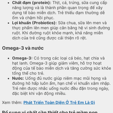
Chất đạm (protein):
Thịt, cá, trứng, sữa cung cấp
năng lượng và là thành phần quan trọng để xây
dựng tế bào miễn dịch. Trẻ thiếu đạm thường dễ
ốm và chậm hồi phục.
Lợi khuẩn (Probiotics):
Sữa chua, sữa lên men và
thực phẩm lên men giúp cân bằng hệ vi sinh đường
ruột. Khi đường ruột khỏe mạnh, khả năng miễn
dịch của trẻ cũng được cải thiện rõ rệt.
Omega-3 và nước
Omega-3:
Có trong các loại cá béo, hạt chia và
hạt lanh. Omega-3 giúp giảm viêm, hỗ trợ hoạt
động của tế bào miễn dịch và tăng cường sức khỏe
tổng thể cho trẻ.
Nước:
Uống đủ nước giúp niêm mạc mũi họng và
đường hô hấp luôn ẩm, hạn chế vi khuẩn xâm nhập.
Trẻ nên được nhắc uống nước đều đặn trong ngày,
đặc biệt khi vận động nhiều.
Xem thêm:
Phát Triển Toàn Diện Ở Trẻ Em Là Gì
Bổ sung vi chất cần thiết cho trẻ mầm non