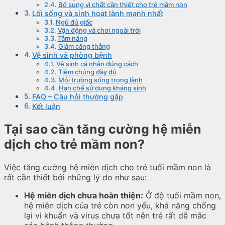
Bổ sung vi chất cần thiết cho trẻ mầm non
Lối sống và sinh hoạt lành mạnh nhất
Ngủ đủ giấc
Vận động và chơi ngoài trời
Tắm nắng
Giảm căng thẳng
Vệ sinh và phòng bệnh
Vệ sinh cá nhân đúng cách
Tiêm chủng đầy đủ
Môi trường sống trong lành
Hạn chế sử dụng kháng sinh
FAQ – Câu hỏi thường gặp
Kết luận
Tại sao cần tăng cường hệ miễn
dịch cho trẻ mầm non?
Việc tăng cường hệ miễn dịch cho trẻ tuổi mầm non là
rất cần thiết bởi những lý do như sau:
Hệ miễn dịch chưa hoàn thiện:
Ở độ tuổi mầm non,
hệ miễn dịch của trẻ còn non yếu, khả năng chống
lại vi khuẩn và virus chưa tốt nên trẻ rất dễ mắc