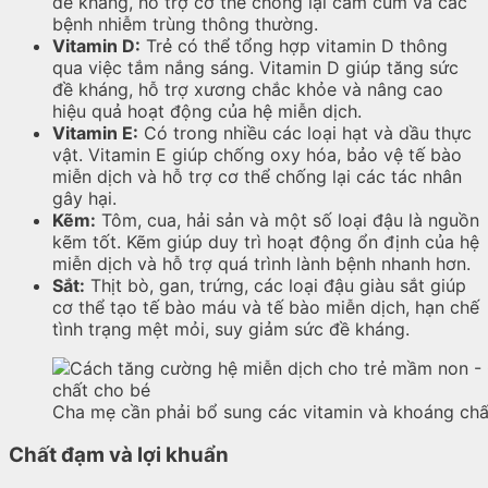
đề kháng, hỗ trợ cơ thể chống lại cảm cúm và các
bệnh nhiễm trùng thông thường.
Vitamin D:
Trẻ có thể tổng hợp vitamin D thông
qua việc tắm nắng sáng. Vitamin D giúp tăng sức
đề kháng, hỗ trợ xương chắc khỏe và nâng cao
hiệu quả hoạt động của hệ miễn dịch.
Vitamin E:
Có trong nhiều các loại hạt và dầu thực
vật. Vitamin E giúp chống oxy hóa, bảo vệ tế bào
miễn dịch và hỗ trợ cơ thể chống lại các tác nhân
gây hại.
Kẽm:
Tôm, cua, hải sản và một số loại đậu là nguồn
kẽm tốt. Kẽm giúp duy trì hoạt động ổn định của hệ
miễn dịch và hỗ trợ quá trình lành bệnh nhanh hơn.
Sắt:
Thịt bò, gan, trứng, các loại đậu giàu sắt giúp
cơ thể tạo tế bào máu và tế bào miễn dịch, hạn chế
tình trạng mệt mỏi, suy giảm sức đề kháng.
Cha mẹ cần phải bổ sung các vitamin và khoáng chấ
Chất đạm và lợi khuẩn