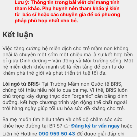
Lưu ý: Thông tin trong bài viết chỉ mang tính
tham khảo. Phụ huynh nên tham khảo ý kiến
từ bác sĩ hoặc các chuyên gia để có phương
pháp phù hợp nhất cho bé.
Kết luận
Việc tăng cường hệ miễn dịch cho trẻ mầm non không
phải là chuyện một sớm một chiều mà là sự kết hợp bền
bỉ giữa Dinh dưỡng – Vận động và Môi trường sống. Một
hệ miễn dịch khỏe mạnh sẽ là nền tảng để con tự do
khám phá thế giới và phát triển trí tuệ tối đa.
Lời ngỏ từ BRIS:
Tại Trường Mầm non Quốc tế BRIS,
chúng tôi thấu hiểu nỗi lo của ba mẹ. Vì thế, BRIS luôn
chú trọng xây dựng thực đơn “organic” cân bằng dinh
dưỡng, kết hợp chương trình vận động thể chất ngoài
trời hàng ngày giúp tối ưu hóa sức đề kháng cho trẻ.
Ba mẹ muốn tìm hiểu thêm về chế độ chăm sóc sức
khỏe học đường tại BRIS? 👉
Đăng ký tư vấn ngay
hoặc
Liên hệ Hotline
090 959 50 43
để được giải đáp chi