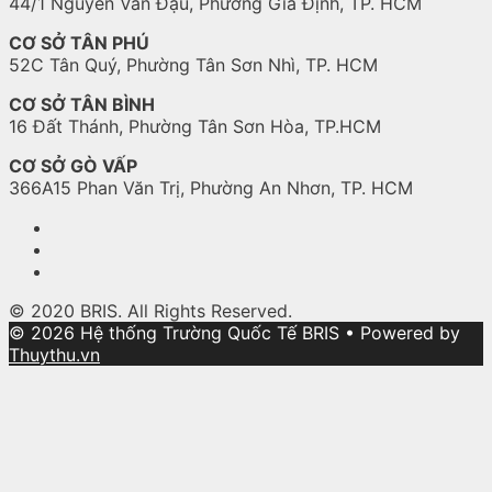
44/1 Nguyễn Văn Đậu, Phường Gia Định, TP. HCM
CƠ SỞ TÂN PHÚ
52C Tân Quý, Phường Tân Sơn Nhì, TP. HCM
CƠ SỞ TÂN BÌNH
16 Đất Thánh, Phường Tân Sơn Hòa, TP.HCM
CƠ SỞ GÒ VẤP
366A15 Phan Văn Trị, Phường An Nhơn, TP. HCM
© 2020 BRIS. All Rights Reserved.
© 2026 Hệ thống Trường Quốc Tế BRIS
• Powered by
Thuythu.vn