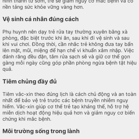
hình thành từ sớm, trẻ sẽ giảm nguy cơ mắc bệnh và có
nền tảng sức khỏe vững vàng hơn.
Vệ sinh cá nhân đúng cách
Phụ huynh nên dạy trẻ rửa tay thường xuyên bằng xà
phòng, đặc biệt trước khi ăn, sau khi đi vệ sinh và sau
khi vui chơi. Đồng thời, cần nhắc trẻ không đưa tay bẩn
lên mặt, mũi, miệng để hạn chế vi khuẩn xâm nhập. Việc
đánh răng đều đặn, tắm rửa sạch sẽ và giữ cơ thể gọn
gàng mỗi ngày cũng góp phần phòng ngừa bệnh tật hiệu
quả.
Tiêm chủng đầy đủ
Tiêm vắc-xin theo đúng lịch là cách chủ động và an toàn
nhất để bảo vệ trẻ trước các bệnh truyền nhiễm nguy
hiểm. Vắc-xin giúp cơ thể trẻ tạo kháng thể, hỗ trợ hệ
miễn dịch hoạt động hiệu quả hơn và giảm nguy cơ biến
chứng khi mắc bệnh.
Môi trường sống trong lành