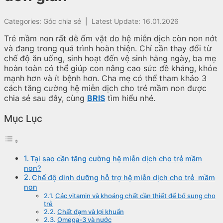
Categories:
Góc chia sẻ
|
Latest Update: 16.01.2026
Trẻ mầm non rất dễ ốm vặt do hệ miễn dịch còn non nớt
và đang trong quá trình hoàn thiện. Chỉ cần thay đổi từ
chế độ ăn uống, sinh hoạt đến vệ sinh hằng ngày, ba mẹ
hoàn toàn có thể giúp con nâng cao sức đề kháng, khỏe
mạnh hơn và ít bệnh hơn. Cha mẹ có thể tham khảo 3
cách tăng cường hệ miễn dịch cho trẻ mầm non được
chia sẻ sau đây, cùng
BRIS
tìm hiểu nhé.
Mục Lục
Tại sao cần tăng cường hệ miễn dịch cho trẻ mầm
non?
Chế độ dinh dưỡng hỗ trợ hệ miễn dịch cho trẻ mầm
non
Các vitamin và khoáng chất cần thiết để bổ sung cho
trẻ
Chất đạm và lợi khuẩn
Omega-3 và nước