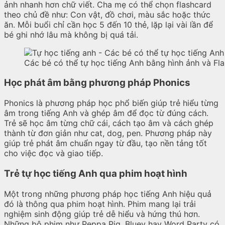
ảnh nhanh hơn chữ viết. Cha mẹ có thể chọn flashcard
theo chủ đề như: Con vật, đồ chơi, màu sắc hoặc thức
ăn. Mỗi buổi chỉ cần học 5 đến 10 thẻ, lặp lại vài lần để
bé ghi nhớ lâu mà không bị quá tải.
Các bé có thể tự học tiếng Anh bằng hình ảnh và Fl
Học phát âm bằng phương pháp Phonics
Phonics là phương pháp học phổ biến giúp trẻ hiểu từng
âm trong tiếng Anh và ghép âm để đọc từ đúng cách.
Trẻ sẽ học âm từng chữ cái, cách tạo âm và cách ghép
thành từ đơn giản như cat, dog, pen. Phương pháp này
giúp trẻ phát âm chuẩn ngay từ đầu, tạo nền tảng tốt
cho việc đọc và giao tiếp.
Trẻ tự học tiếng Anh qua phim hoạt hình
Một trong những phương pháp học tiếng Anh hiệu quả
đó là thông qua phim hoạt hình. Phim mang lại trải
nghiệm sinh động giúp trẻ dễ hiểu và hứng thú hơn.
Những bộ phim như Peppa Pig, Bluey hay Word Party có