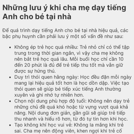
Những lưu ý khi cha mẹ dạy tiếng
Anh cho bé tại nhà
Để quá trình dạy tiếng Anh cho bé tại nhà hiệu quả, các
bậc phụ huynh cần phải lưu ý một số vấn đề như sau:
Không ép trẻ học quá nhiều: Trẻ nhỏ chỉ có thể tập
trung trong thời gian ngắn, vì vậy cha mẹ không
nên bắt trẻ học quá lâu. Mỗi buổi học chỉ cần 10
đến 20 phút là đủ để trẻ tiếp thu tốt mà vẫn giữ
được sự hứng thú.
Duy trì thói quen hằng ngày: Học đều đặn mỗi ngày
mang lại hiệu quả tốt hơn là học dồn dập. Việc tạo
thói quen sẽ giúp bé tiếp xúc tiếng Anh thường
xuyên và ghi nhớ tự nhiên hơn.
Chọn nội dung phù hợp độ tuổi: Không nên dạy trẻ
những chủ đề quá khó hoặc từ vựng vượt quá khả
năng. Nội dung đơn giản, gần gũi sẽ giúp trẻ tiếp
thu nhanh và hiểu rõ hơn, từ đó tự tin hơn khi học.
Tạo không khí học vui vẻ: Không la mắng khi trẻ
sai. Cha mẹ nên động viên, khen ngợi khi trẻ cố