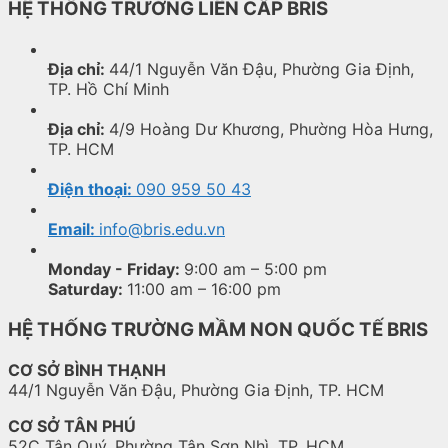
HỆ THỐNG TRƯỜNG LIÊN CẤP BRIS
Địa chỉ:
44/1 Nguyễn Văn Đậu, Phường Gia Định,
TP. Hồ Chí Minh
Địa chỉ:
4/9 Hoàng Dư Khương, Phường Hòa Hưng,
TP. HCM
Điện thoại:
090 959 50 43
Email:
info@bris.edu.vn
Monday - Friday:
9:00 am – 5:00 pm
Saturday:
11:00 am – 16:00 pm
HỆ THỐNG TRƯỜNG MẦM NON QUỐC TẾ BRIS
CƠ SỞ BÌNH THẠNH
44/1 Nguyễn Văn Đậu, Phường Gia Định, TP. HCM
CƠ SỞ TÂN PHÚ
52C Tân Quý, Phường Tân Sơn Nhì, TP. HCM