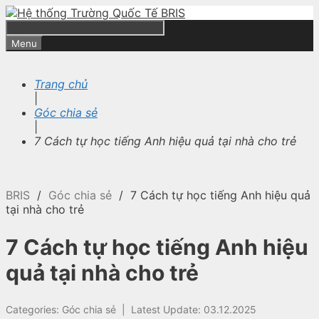
Skip
to
content
Search
Menu
Trang chủ
|
Góc chia sẻ
|
7 Cách tự học tiếng Anh hiệu quả tại nhà cho trẻ
BRIS
/
Góc chia sẻ
/
7 Cách tự học tiếng Anh hiệu quả
tại nhà cho trẻ
7 Cách tự học tiếng Anh hiệu
quả tại nhà cho trẻ
Categories:
Góc chia sẻ
|
Latest Update: 03.12.2025