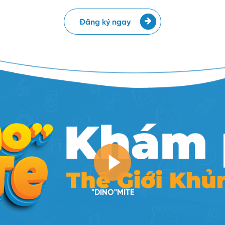
Đăng ký ngay
"DINO"MITE