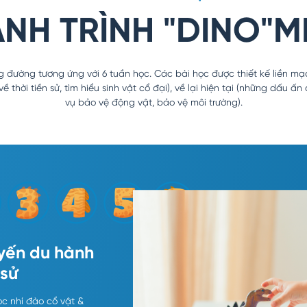
NH TRÌNH "DINO"M
 đường tương ứng với 6 tuần học. Các bài học được thiết kế liền mạ
ề thời tiền sử, tìm hiểu sinh vật cổ đại), về lại hiện tại (những dấu ấn
vụ bảo vệ động vật, bảo vệ môi trường).
uyến du hành
 vật cổ đại
h thổ rộng lớn
biến mất bí ẩn
 ấn kỷ Jura
hội hóa trang
 sử
dáng khủng long - đặc
g và lãnh thổ của khủng
của khủng long - Hoạt
hạch - Bảo tàng khủng
ng long - Tham quan
h ăn thịt - ăn cỏ
ọc nhí đào cổ vật &