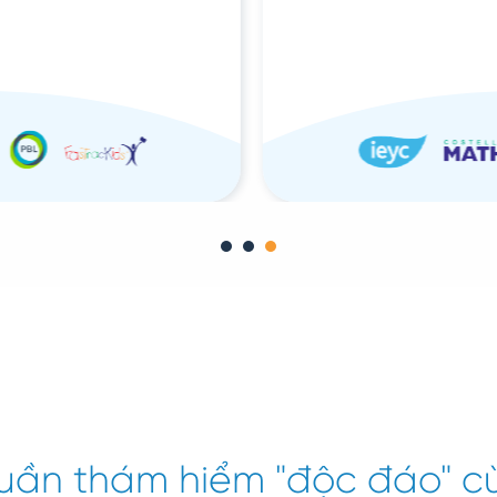
Tuần thám hiểm "độc đáo" c