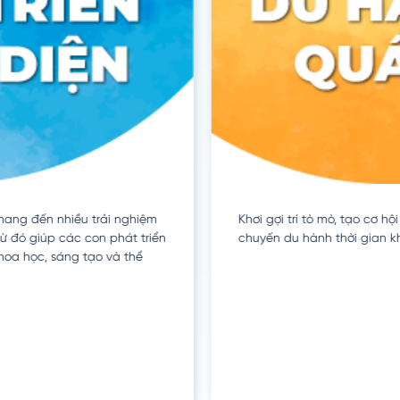
ang đến nhiều trải nghiệm
Khơi gợi trí tò mò, tạo cơ h
ừ đó giúp các con phát triển
chuyến du hành thời gian kh
oa học, sáng tạo và thể