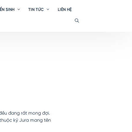
ỂN SINH
TIN TỨC
LIÊN HỆ
SEARCH
 đều đang rất mong đợi.
 thuộc kỷ Jura mang tên