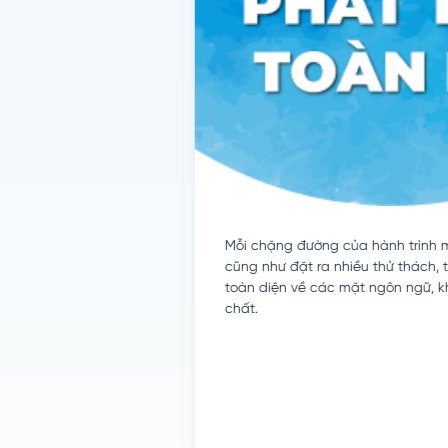
n chưa có sự sống của
Mỗi chặng đường của hành trình m
 là loài khủng long
cũng như đặt ra nhiều thử thách, t
 được tiếp cận và tìm
toàn diện về các mặt ngôn ngữ, kh
g của loài sinh vật
chất.