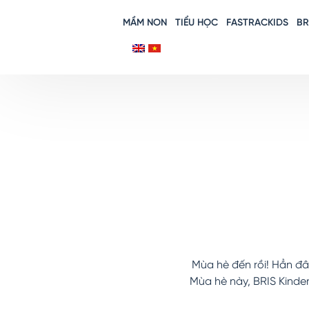
MẦM NON
TIỂU HỌC
FASTRACKIDS
BR
Skip
to
content
Mùa hè đến rồi! Hẳn đâ
Mùa hè này, BRIS Kinde