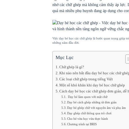
nhớ các chữ ghép mà không cảm thấy áp lực. 
quả mà nhiều phụ huynh đang áp dụng cho con
Việc dạy bé học các chữ ghép là bước quan trọng giúp tr
những năm đầu đời.
Mục Lục
Chữ ghép là gì?
Khi nào nên bắt đầu dạy bé học các chữ ghé
Các loại chữ ghép trong tiếng Việt
Một số khó khăn khi dạy bé học chữ ghép
Cách dạy bé học các chữ ghép đơn giản, dễ 
Dạy bé làm quen với mặt chữ
Dạy bé cách ghép những từ đơn giản
Dạy bé ghép chữ với nguyên âm và phụ âm
Dạy ghép chữ thông qua trò chơi
Cho bé vừa học vừa thực hành
Chương trình tại BRIS