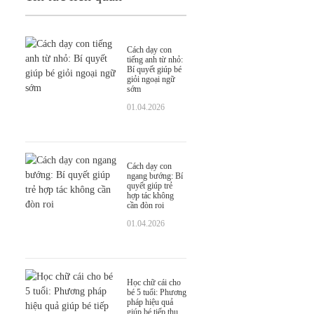
Cách dạy con
tiếng anh từ nhỏ:
Bí quyết giúp bé
giỏi ngoại ngữ
sớm
01.04.2026
Cách dạy con
ngang bướng: Bí
quyết giúp trẻ
hợp tác không
cần đòn roi
01.04.2026
Học chữ cái cho
bé 5 tuổi: Phương
pháp hiệu quả
giúp bé tiếp thu