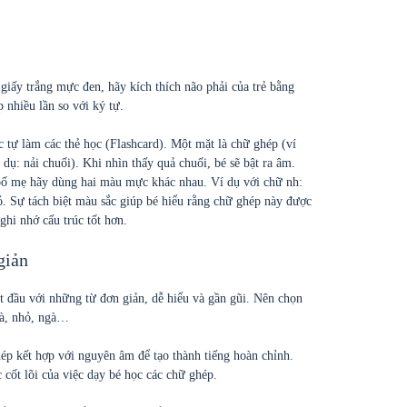
giấy trắng mực đen, hãy kích thích não phải của trẻ bằng
 nhiều lần so với ký tự.
 tự làm các thẻ học (Flashcard). Một mặt là chữ ghép (ví
í dụ: nải chuối). Khi nhìn thấy quả chuối, bé sẽ bật ra âm.
 bố mẹ hãy dùng hai màu mực khác nhau. Ví dụ với chữ nh:
ỏ. Sự tách biệt màu sắc giúp bé hiểu rằng chữ ghép này được
ghi nhớ cấu trúc tốt hơn.
giản
t đầu với những từ đơn giản, dễ hiểu và gần gũi. Nên chọn
hà, nhỏ, ngà…
ép kết hợp với nguyên âm để tạo thành tiếng hoàn chỉnh.
 cốt lõi của việc dạy bé học các chữ ghép.