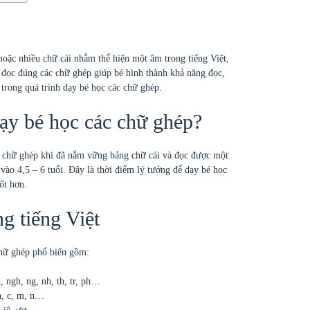
hoặc nhiều chữ cái nhằm thể hiện một âm trong tiếng Việt,
 đọc đúng các chữ ghép giúp bé hình thành khả năng đọc,
 trong quá trình dạy bé học các chữ ghép.
dạy bé học các chữ ghép?
i chữ ghép khi đã nắm vững bảng chữ cái và đọc được một
vào 4,5 – 6 tuổi. Đây là thời điểm lý tưởng để dạy bé học
ốt hơn.
g tiếng Việt
chữ ghép phổ biến gồm:
 ngh, ng, nh, th, tr, ph…
h, c, m, n…