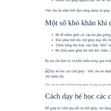
Nhóm chữ ghép nguyên âm: oa, oe, uô
Việc cho bé nhận biết theo từng nhóm sẽ giúp 
Một số khó khăn khi 
Bé dễ nhầm giữa các cặp âm gần giống:
Khó phân biệt khi chữ ghép thay đổi the
Thiếu hứng thú hoặc cảm thấy “khó” n
Bé chưa quen ghép âm nên đọc chậm, dễ
Ba mẹ cần kiên trì và kiên nhẫn trong quá trì
Việc cho bé nhận biết theo từng nhóm sẽ giúp trẻ ghi n
Cách dạy bé học các c
Để giúp bé vượt qua nỗi sợ chữ ghép, nội dung