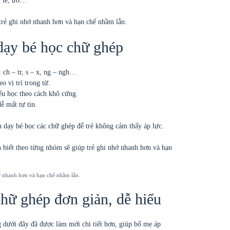
, iê, ươ…
trẻ ghi nhớ nhanh hơn và hạn chế nhầm lẫn.
dạy bé học chữ ghép
 ch – tr, s – x, ng – ngh…
o vị trí trong từ.
ếu học theo cách khô cứng.
 mất tự tin.
nh dạy bé học các chữ ghép để trẻ không cảm thấy áp lực.
hớ nhanh hơn và hạn chế nhầm lẫn.
hữ ghép đơn giản, dễ hiểu
 dưới đây đã được làm mới chi tiết hơn, giúp bố mẹ áp