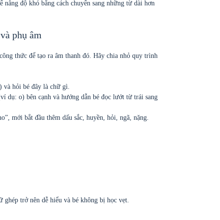
hể nâng độ khó bằng cách chuyển sang những từ dài hơn
 và phụ âm
công thức để tạo ra âm thanh đó. Hãy chia nhỏ quy trình
 và hỏi bé đây là chữ gì.
 dụ: o) bên cạnh và hướng dẫn bé đọc lướt từ trái sang
o”, mới bắt đầu thêm dấu sắc, huyền, hỏi, ngã, nặng.
ữ ghép trở nên dễ hiểu và bé không bị học vẹt.