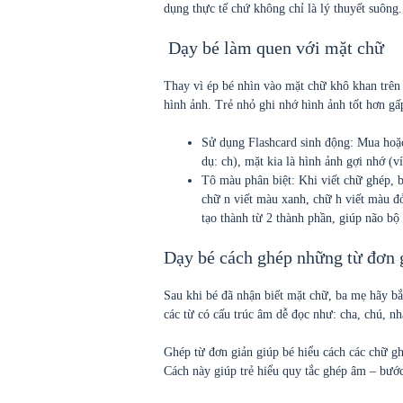
dụng thực tế chứ không chỉ là lý thuyết suông.
Dạy bé làm quen với mặt chữ
Thay vì ép bé nhìn vào mặt chữ khô khan trên 
hình ảnh. Trẻ nhỏ ghi nhớ hình ảnh tốt hơn gấp
Sử dụng Flashcard sinh động: Mua hoặc
dụ: ch), mặt kia là hình ảnh gợi nhớ (v
Tô màu phân biệt: Khi viết chữ ghép,
chữ n viết màu xanh, chữ h viết màu đ
tạo thành từ 2 thành phần, giúp não bộ 
Dạy bé cách ghép những từ đơn 
Sau khi bé đã nhận biết mặt chữ, ba mẹ hãy bắ
các từ có cấu trúc âm dễ đọc như: cha, chú, n
Ghép từ đơn giản giúp bé hiểu cách các chữ gh
Cách này giúp trẻ hiểu quy tắc ghép âm – bước