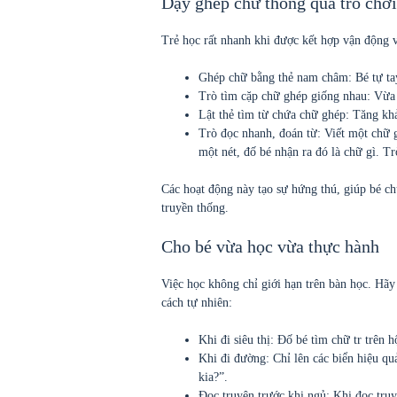
Dạy ghép chữ thông qua trò chơi
Trẻ học rất nhanh khi được kết hợp vận động v
Ghép chữ bằng thẻ nam châm: Bé tự tay
Trò tìm cặp chữ ghép giống nhau: Vừa
Lật thẻ tìm từ chứa chữ ghép: Tăng kh
Trò đọc nhanh, đoán từ: Viết một chữ g
một nét, đố bé nhận ra đó là chữ gì. Tr
Các hoạt động này tạo sự hứng thú, giúp bé chủ
truyền thống.
Cho bé vừa học vừa thực hành
Việc học không chỉ giới hạn trên bàn học. Hã
cách tự nhiên:
Khi đi siêu thị: Đố bé tìm chữ tr trên 
Khi đi đường: Chỉ lên các biển hiệu qu
kia?”.
Đọc truyện trước khi ngủ: Khi đọc tru