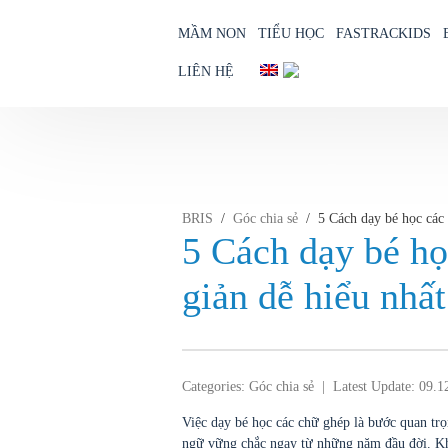
MẦM NON
TIỂU HỌC
FASTRACKIDS
LIÊN HỆ
Skip
to
content
BRIS
/
Góc chia sẻ
/
5 Cách dạy bé học các
5 Cách dạy bé họ
giản dễ hiểu nhất
Categories:
Góc chia sẻ
|
Latest Update: 09.1
Việc dạy bé học các chữ ghép là bước quan trọ
ngữ vững chắc ngay từ những năm đầu đời. Khi