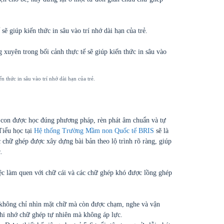
sẽ giúp kiến thức in sâu vào trí nhớ dài hạn của trẻ.
n thức in sâu vào trí nhớ dài hạn của trẻ.
 con được học đúng phương pháp, rèn phát âm chuẩn và tự
 Tiểu học tại
Hệ thống Trường Mầm non Quốc tế BRIS
sẽ là
c chữ ghép được xây dựng bài bản theo lộ trình rõ ràng, giúp
.
iệc làm quen với chữ cái và các chữ ghép khó được lồng ghép
không chỉ nhìn mặt chữ mà còn được chạm, nghe và vận
ghi nhớ chữ ghép tự nhiên mà không áp lực.