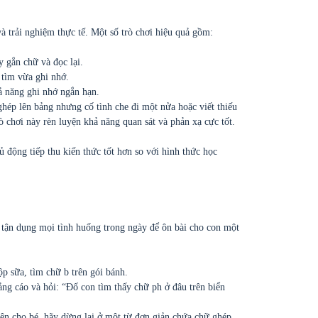
à trải nghiệm thực tế. Một số trò chơi hiệu quả gồm:
 gắn chữ và đọc lại.
 tìm vừa ghi nhớ.
ả năng ghi nhớ ngắn hạn.
hép lên bảng nhưng cố tình che đi một nửa hoặc viết thiếu
ò chơi này rèn luyện khả năng quan sát và phản xạ cực tốt.
 động tiếp thu kiến thức tốt hơn so với hình thức học
y tận dụng mọi tình huống trong ngày để ôn bài cho con một
hộp sữa, tìm chữ b trên gói bánh.
ảng cáo và hỏi: “Đố con tìm thấy chữ ph ở đâu trên biển
yện cho bé, hãy dừng lại ở một từ đơn giản chứa chữ ghép