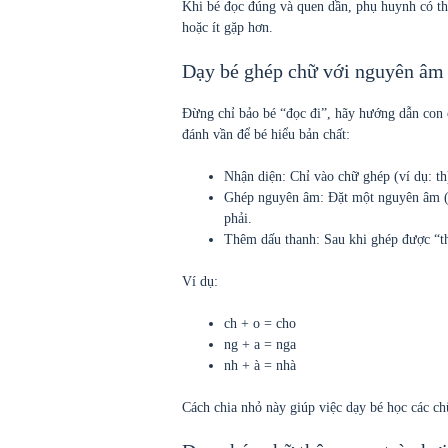
Khi bé đọc đúng và quen dần, phụ huynh có t
hoặc ít gặp hơn.
Dạy bé ghép chữ với nguyên âm
Đừng chỉ bảo bé “đọc đi”, hãy hướng dẫn con 
đánh vần để bé hiểu bản chất:
Nhận diện: Chỉ vào chữ ghép (ví dụ: th)
Ghép nguyên âm: Đặt một nguyên âm (ví
phải.
Thêm dấu thanh: Sau khi ghép được “th
Ví dụ:
ch + o = cho
ng + a = nga
nh + à = nhà
Cách chia nhỏ này giúp việc dạy bé học các ch