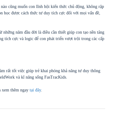
 nào cũng muốn con lĩnh hội kiến thức chủ động, không rập
n học được cách thức tư duy tích cực đối với mọi vấn đề,
ừ những năm đầu đời là điều cần thiết giúp con tạo nền tảng
tích cực và logic để con phát triển vượt trội trong các cấp
 rất tốt việc giúp trẻ khai phóng khả năng tư duy thông
FieldWork và kĩ năng sống FasTracKids.
nh xem thêm ngay
tại đây
.