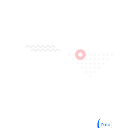
UỐC TẾ BRIS
CƠ SỞ TÂN BÌNH
16 Đất Thánh, Phường Tân Sơn Hòa,
TP.HCM