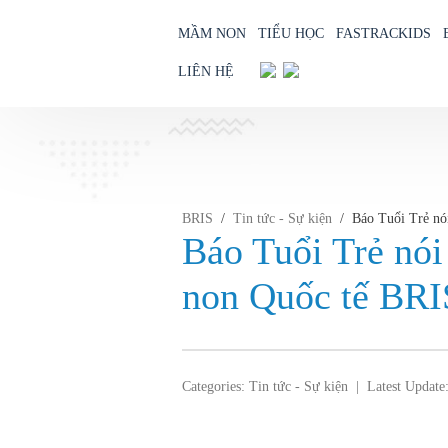
MẦM NON
TIỂU HỌC
FASTRACKIDS
LIÊN HỆ
Skip
to
content
BRIS
/
Tin tức - Sự kiện
/
Báo Tuổi Trẻ nó
Báo Tuổi Trẻ nó
non Quốc tế BRI
Categories:
Tin tức - Sự kiện
|
Latest Update