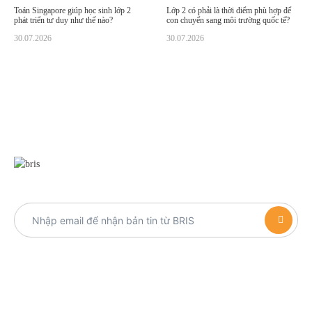
Toán Singapore giúp học sinh lớp 2
Lớp 2 có phải là thời điểm phù hợp để
phát triển tư duy như thế nào?
con chuyển sang môi trường quốc tế?
30.07.2026
30.07.2026
090 959 50 43
HỆ THỐNG TRƯỜNG LIÊN CẤP
BRIS