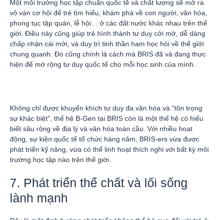
Một môi trường học tập chuẩn quốc tế và chất lượng sẽ mở ra
vô vàn cơ hội để trẻ tìm hiểu, khám phá về con người, văn hóa,
phong tục tập quán, lễ hội… ở các đất nước khác nhau trên thế
giới. Điều này cũng giúp trẻ hình thành tư duy cởi mở, dễ dàng
chấp nhận cái mới, và duy trì tinh thần ham học hỏi về thế giới
chung quanh. Đó cũng chính là cách mà BRIS đã và đang thực
hiện để mở rộng tư duy quốc tế cho mỗi học sinh của mình.
Không chỉ được khuyến khích tư duy đa văn hóa và “tôn trọng
sự khác biệt”, thế hệ B-Gen tại BRIS còn là một thế hệ có hiểu
biết sâu rộng về địa lý và văn hóa toàn cầu. Với nhiều hoạt
động, sự kiện quốc tế tổ chức hàng năm, BRIS-ers vừa được
phát triển kỹ năng, vừa có thể linh hoạt thích nghi với bất kỳ môi
trường học tập nào trên thế giới.
7. Phát triển thể chất và lối sống
lành mạnh