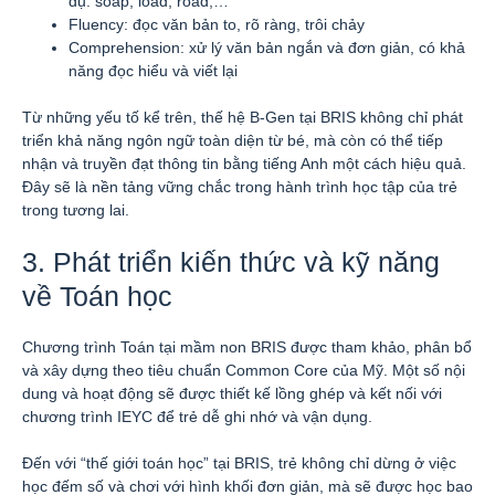
dụ: soap, load, road,…
Fluency: đọc văn bản to, rõ ràng, trôi chảy
Comprehension: xử lý văn bản ngắn và đơn giản, có khả
năng đọc hiểu và viết lại
Từ những yếu tố kể trên, thế hệ B-Gen tại BRIS không chỉ phát
triển khả năng ngôn ngữ toàn diện từ bé, mà còn có thể tiếp
nhận và truyền đạt thông tin bằng tiếng Anh một cách hiệu quả.
Đây sẽ là nền tảng vững chắc trong hành trình học tập của trẻ
trong tương lai.
3. Phát triển kiến thức và kỹ năng
về Toán học
Chương trình Toán tại mầm non BRIS được tham khảo, phân bổ
và xây dựng theo tiêu chuẩn Common Core của Mỹ. Một số nội
dung và hoạt động sẽ được thiết kế lồng ghép và kết nối với
chương trình IEYC để trẻ dễ ghi nhớ và vận dụng.
Đến với “thế giới toán học” tại BRIS, trẻ không chỉ dừng ở việc
học đếm số và chơi với hình khối đơn giản, mà sẽ được học bao