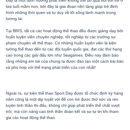
Đây là một định hướng phát triển không thể bỏ qua đối với trẻ ở
lứa tuổi mầm non, bởi đây là giai đoạn nền tảng giúp trẻ định
hình những thói quen và tư duy về lối sống lành mạnh trong
tương lai.
Tại BRIS, tất cả các hoạt động thể thao đều được giảng dạy bởi
huấn luyện viên chuyên nghiệp, tốt nghiệp từ các trường sư
phạm chuyên về thể thao. Có những huấn luyện viên là kiện
tướng thể thao đến từ các đội tuyển quốc gia, đạt các thứ hạng
cao trong các giải đấu lớn như Seagames. Điều này đảm bảo
rằng những em bé của chúng ta được đào tạo một cách bài bản
và phù hợp với thể trạng phát triển của con nhất!
Ngoài ra, sự kiện thể thao Sport Day được tổ chức định kỳ hàng
năm cũng là một dịp tuyệt vời để con trẻ được thử sức và rèn
luyện tinh thần thi đấu, không chỉ giúp phát triển thể chất vượt
trội, mà còn nâng cao tinh thần đoàn kết và sự tự tin khi tham
gia các hoạt động thể thao.
—