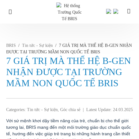
7 GIÁ TRỊ MÀ THẾ HỆ B-GEN NHẬN ĐƯỢC TẠI TRƯỜNG MẦM NON
QUỐC TẾ BRIS
Skip
to
content
BRIS
/
Tin tức - Sự kiện
/
7 GIÁ TRỊ MÀ THẾ HỆ B-GEN NHẬN
ĐƯỢC TẠI TRƯỜNG MẦM NON QUỐC TẾ BRIS
7 GIÁ TRỊ MÀ THẾ HỆ B-GEN
NHẬN ĐƯỢC TẠI TRƯỜNG
MẦM NON QUỐC TẾ BRIS
Categories:
Tin tức - Sự kiện
,
Góc chia sẻ
|
Latest Update: 24.03.2025
Với sứ mệnh khơi dậy tiềm năng của trẻ, chuẩn bị cho thế giới
tương lai, BRIS mang đến một môi trường giáo dục chuẩn quốc
tế, hướng đến việc giúp trẻ trang bị những hành trang cần thiết