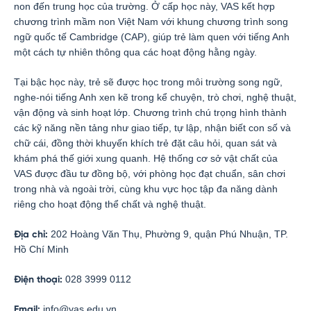
non đến trung học của trường. Ở cấp học này, VAS kết hợp
chương trình mầm non Việt Nam với khung chương trình song
ngữ quốc tế Cambridge (CAP), giúp trẻ làm quen với tiếng Anh
một cách tự nhiên thông qua các hoạt động hằng ngày.
Tại bậc học này, trẻ sẽ được học trong môi trường song ngữ,
nghe-nói tiếng Anh xen kẽ trong kể chuyện, trò chơi, nghệ thuật,
vận động và sinh hoạt lớp. Chương trình chú trọng hình thành
các kỹ năng nền tảng như giao tiếp, tự lập, nhận biết con số và
chữ cái, đồng thời khuyến khích trẻ đặt câu hỏi, quan sát và
khám phá thế giới xung quanh. Hệ thống cơ sở vật chất của
VAS được đầu tư đồng bộ, với phòng học đạt chuẩn, sân chơi
trong nhà và ngoài trời, cùng khu vực học tập đa năng dành
riêng cho hoạt động thể chất và nghệ thuật.
202 Hoàng Văn Thụ, Phường 9, quận Phú Nhuận, TP.
Địa chỉ:
Hồ Chí Minh
028 3999 0112
Điện thoại:
info@vas.edu.vn
Email: