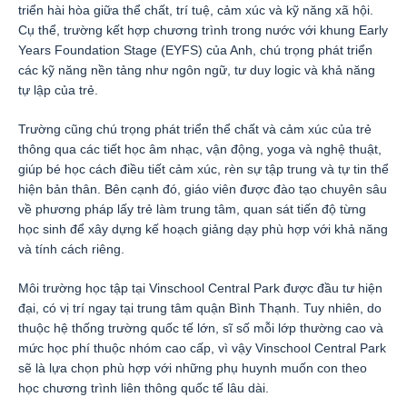
triển hài hòa giữa thể chất, trí tuệ, cảm xúc và kỹ năng xã hội.
Cụ thể, trường kết hợp chương trình trong nước với khung Early
Years Foundation Stage (EYFS) của Anh, chú trọng phát triển
các kỹ năng nền tảng như ngôn ngữ, tư duy logic và khả năng
tự lập của trẻ.
Trường cũng chú trọng phát triển thể chất và cảm xúc của trẻ
thông qua các tiết học âm nhạc, vận động, yoga và nghệ thuật,
giúp bé học cách điều tiết cảm xúc, rèn sự tập trung và tự tin thể
hiện bản thân. Bên cạnh đó, giáo viên được đào tạo chuyên sâu
về phương pháp lấy trẻ làm trung tâm, quan sát tiến độ từng
học sinh để xây dựng kế hoạch giảng dạy phù hợp với khả năng
và tính cách riêng.
Môi trường học tập tại Vinschool Central Park được đầu tư hiện
đại, có vị trí ngay tại trung tâm quận Bình Thạnh. Tuy nhiên, do
thuộc hệ thống trường quốc tế lớn, sĩ số mỗi lớp thường cao và
mức học phí thuộc nhóm cao cấp, vì vậy Vinschool Central Park
sẽ là lựa chọn phù hợp với những phụ huynh muốn con theo
học chương trình liên thông quốc tế lâu dài.