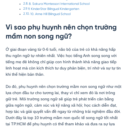
8. Sakura Montessori International School
9. KinderStar Bilingual Kindergarten
10. Anne Hill Bilingual School
Vì sao phụ huynh nên chọn trường
mầm non song ngữ?
Ở giai đoạn vàng từ 0-6 tuổi, não bộ của trẻ có khả năng hấp
thu ngôn ngữ tự nhiên nhất. Việc học tiếng Anh song song với
tiếng mẹ đẻ không chỉ giúp con hình thành khả năng giao tiếp
linh hoạt mà còn kích thích tư duy phản biện, trí nhớ và sự tự tin
khi thể hiện bản thân.
Do đó, phụ huynh nên chọn trường mầm non song ngữ như một
lựa chọn đầu tư cho tương lai, thay vì chỉ xem đó là nơi trông
giữ trẻ. Môi trường song ngữ sẽ giúp trẻ phát triển cân bằng
giữa ngôn ngữ, cảm xúc và kỹ năng xã hội; học cách diễn đạt,
hợp tác và giải quyết vấn đề ngay từ những trải nghiệm đầu đời.
Dưới đây là top 10 trường mầm non quốc tế song ngữ tốt nhất
tại TP.HCM để phụ huynh có thể tham khảo và đưa ra sự lựa