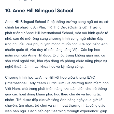
10. Anne Hill Bilingual School
Anne Hill Bilingual School là hệ thống trường song ngữ có trụ sở
chính tại phường An Phú, TP. Thủ Đức (Quận 2 cũ). Trường
phát triển từ Anne Hill International School, một mô hình quốc tế
nhỏ, sau đó mở rộng sang chương trình song ngữ nhằm đáp
ứng nhu cầu của phụ huynh mong muốn con vừa học tiếng Anh
chuẩn quốc tế, vừa duy trì nền tảng tiếng Việt. Các lớp học
mầm non của Anne Hill được tổ chức trong không gian mở, có
sân chơi ngoài trời, khu vận động và phòng chức năng phục vụ
nghệ thuật, âm nhạc, khoa học và kỹ năng sống.
Chương trình học tại Anne Hill kết hợp giữa khung IEYC
(International Early Years Curriculum) và chương trình mầm non
Việt Nam, chú trọng phát triển năng lực toàn diện cho trẻ thông
qua các hoạt động khám phá, học theo chủ đề và tương tác
nhóm. Trẻ được tiếp xúc với tiếng Anh hàng ngày qua giờ kể
chuyện, âm nhạc, trò chơi và sinh hoạt thường nhật cùng giáo
viên bản ngữ. Cách tiếp cận “learning through experience” giúp