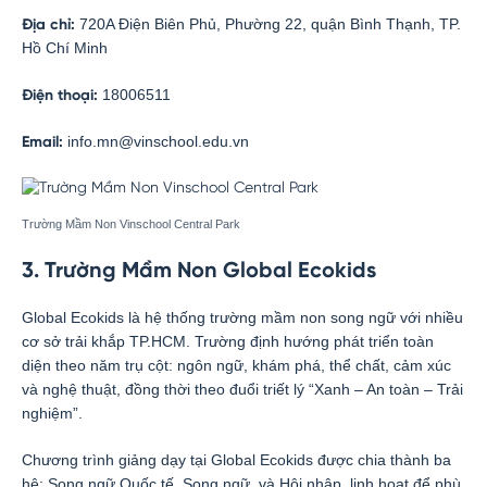
720A Điện Biên Phủ, Phường 22, quận Bình Thạnh, TP.
Địa chỉ:
Hồ Chí Minh
18006511
Điện thoại:
info.mn@vinschool.edu.vn
Email:
Trường Mầm Non Vinschool Central Park
3. Trường Mầm Non Global Ecokids
Global Ecokids là hệ thống trường mầm non song ngữ với nhiều
cơ sở trải khắp TP.HCM. Trường định hướng phát triển toàn
diện theo năm trụ cột: ngôn ngữ, khám phá, thể chất, cảm xúc
và nghệ thuật, đồng thời theo đuổi triết lý “Xanh – An toàn – Trải
nghiệm”.
Chương trình giảng dạy tại Global Ecokids được chia thành ba
hệ: Song ngữ Quốc tế, Song ngữ, và Hội nhập, linh hoạt để phù