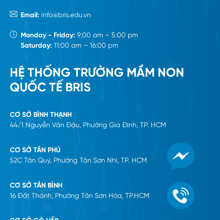
Email:
info@bris.edu.vn
Monday - Friday:
9:00 am – 5:00 pm
Saturday:
11:00 am – 16:00 pm
HỆ THỐNG TRƯỜNG MẦM NON
QUỐC TẾ BRIS
CƠ SỞ BÌNH THẠNH
44/1 Nguyễn Văn Đậu, Phường Gia Định, TP. HCM
CƠ SỞ TÂN PHÚ
52C Tân Quý, Phường Tân Sơn Nhì, TP. HCM
CƠ SỞ TÂN BÌNH
16 Đất Thánh, Phường Tân Sơn Hòa, TP.HCM