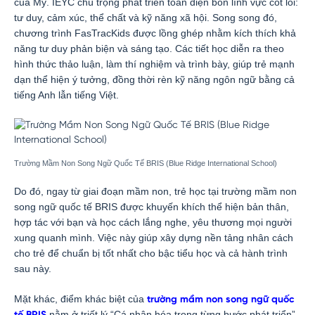
của Mỹ. IEYC chú trọng phát triển toàn diện bốn lĩnh vực cốt lõi:
tư duy, cảm xúc, thể chất và kỹ năng xã hội. Song song đó,
chương trình FasTracKids được lồng ghép nhằm kích thích khả
năng tư duy phản biện và sáng tạo. Các tiết học diễn ra theo
hình thức thảo luận, làm thí nghiệm và trình bày, giúp trẻ mạnh
dạn thể hiện ý tưởng, đồng thời rèn kỹ năng ngôn ngữ bằng cả
tiếng Anh lẫn tiếng Việt.
Trường Mầm Non Song Ngữ Quốc Tế BRIS (Blue Ridge International School)
Do đó, ngay từ giai đoạn mầm non, trẻ học tại trường mầm non
song ngữ quốc tế BRIS được khuyến khích thể hiện bản thân,
hợp tác với bạn và học cách lắng nghe, yêu thương mọi người
xung quanh mình. Việc này giúp xây dựng nền tảng nhân cách
cho trẻ để chuẩn bị tốt nhất cho bậc tiểu học và cả hành trình
sau này.
Mặt khác, điểm khác biệt của
trường mầm non song ngữ quốc
nằm ở triết lý “Cá nhân hóa trong từng bước phát triển”.