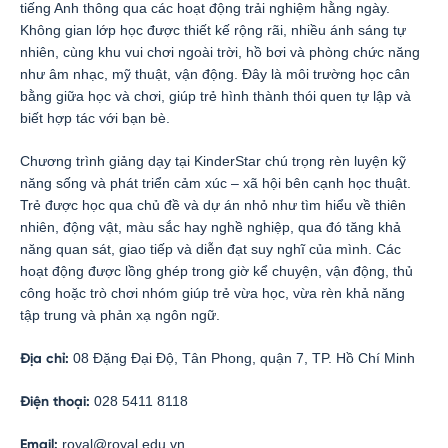
tiếng Anh thông qua các hoạt động trải nghiệm hằng ngày.
Không gian lớp học được thiết kế rộng rãi, nhiều ánh sáng tự
nhiên, cùng khu vui chơi ngoài trời, hồ bơi và phòng chức năng
như âm nhạc, mỹ thuật, vận động. Đây là môi trường học cân
bằng giữa học và chơi, giúp trẻ hình thành thói quen tự lập và
biết hợp tác với bạn bè.
Chương trình giảng dạy tại KinderStar chú trọng rèn luyện kỹ
năng sống và phát triển cảm xúc – xã hội bên cạnh học thuật.
Trẻ được học qua chủ đề và dự án nhỏ như tìm hiểu về thiên
nhiên, động vật, màu sắc hay nghề nghiệp, qua đó tăng khả
năng quan sát, giao tiếp và diễn đạt suy nghĩ của mình. Các
hoạt động được lồng ghép trong giờ kể chuyện, vận động, thủ
công hoặc trò chơi nhóm giúp trẻ vừa học, vừa rèn khả năng
tập trung và phản xạ ngôn ngữ.
08 Đặng Đại Độ, Tân Phong, quận 7
, TP. Hồ Chí Minh
Địa chỉ:
028 5411 8118
Điện thoại:
royal@royal.edu.vn
Email: