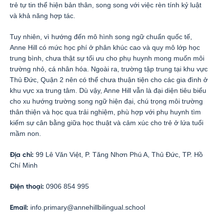
trẻ tự tin thể hiện bản thân, song song với việc rèn tính kỷ luật
và khả năng hợp tác.
Tuy nhiên, vì hướng đến mô hình song ngữ chuẩn quốc tế,
Anne Hill có mức học phí ở phân khúc cao và quy mô lớp học
trung bình, chưa thật sự tối ưu cho phụ huynh mong muốn môi
trường nhỏ, cá nhân hóa. Ngoài ra, trường tập trung tại khu vực
Thủ Đức, Quận 2 nên có thể chưa thuận tiện cho các gia đình ở
khu vực xa trung tâm. Dù vậy, Anne Hill vẫn là đại diện tiêu biểu
cho xu hướng trường song ngữ hiện đại, chú trọng môi trường
thân thiện và học qua trải nghiệm, phù hợp với phụ huynh tìm
kiếm sự cân bằng giữa học thuật và cảm xúc cho trẻ ở lứa tuổi
mầm non.
99 Lê Văn Việt, P. Tăng Nhơn Phú A, Thủ Đức
, TP. Hồ
Địa chỉ:
Chí Minh
0906 854 995
Điện thoại:
info.primary@annehillbilingual.school
Email: