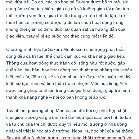
mỗi đứa trẻ. Do đó, các lớp học tại Sakura được bố trí mở, sử
dụng ánh sáng tự nhiên, giáo cụ gỗ và không gian tối giản, tạo
môi trường yên tĩnh, giúp trẻ tập trung và rèn tính tự lập. Trẻ
theo học tại trường sẽ được tự do lựa chọn hoạt động trong
khung thời gian cố định, dưới sự quan sát và hướng dẫn của
giáo viên, thay vì bị ép buộc học theo cùng một tiến độ.
Chương trình học tại Sakura Montessori chú trọng phát triển
đồng đều cả trí tuệ, thể chất, cảm xúc và khả năng giao tiếp.
Thông qua hoạt động thực hành đời sống như rót nước, gấp
quần áo, lau bàn, hay hoạt động học thuật nhẹ nhàng như nhận
biết chữ cái, đếm số, vẽ và âm nhạc, trẻ được rèn luyện tính kỷ
luật, sự tập trung và tinh thần trách nhiệm. Việc học tiếng Anh
được lồng ghép tự nhiên trong các giờ hoạt động, giúp trẻ hình
thành khả năng nghe – nói cơ bản không bị áp lực.
Tuy nhiên, phương pháp Montessori đòi hỏi sự phối hợp chặt
chẽ giữa trường và gia đình để đạt hiệu quả cao, bởi tính tự lập
và tự chủ của trẻ chỉ được duy trì nếu môi trường ở nhà đồng
nhất với triết lý học tập ở trường. Ngoài ra, học phí của hệ thống
Sakura nằm ở nhóm trung – cao trong khối trường song ngữ và