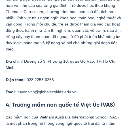
hợp với nhu cầu của từng gia đình. Trẻ được học theo khung
Thematic Curriculum, chương trình học theo chủ đề, tích hợp
nhiều lĩnh vực như ngôn ngữ, khoa học, toán học, nghệ thuật và
vận động. Trong mỗi chủ đề, trẻ sẽ được tham gia vào các hoạt
động thực hành như làm thí nghiệm, quan sát, vẽ tranh, nấu ăn,
trồng cây hay tham quan dã ngoại, từ đó phát triển khả năng tư
duy logic, sáng tạo và kỹ năng xã hội cho những giai đoạn tiếp
theo.
7 Đường số 3, Phường 10, quận Gò Vấp, TP. Hồ Chí
Địa chỉ:
Minh
028 2253 6263
Điện thoại:
tuyensinh@globalecokids.edu.vn
Email:
4. Trường mầm non quốc tế Việt Úc (VAS)
Bậc mầm non của Vietnam Australia International School (VAS)
là một phần trong hệ thống song ngữ quốc tế trải dài từ mầm