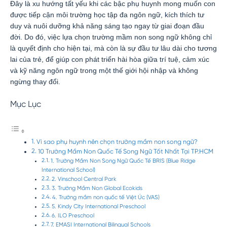
Đây là xu hướng tất yếu khi các bậc phụ huynh mong muốn con
được tiếp cận môi trường học tập đa ngôn ngữ, kích thích tư
duy và nuôi dưỡng khả năng sáng tạo ngay từ giai đoạn đầu
đời. Do đó, việc lựa chọn trường mầm non song ngữ không chỉ
là quyết định cho hiện tại, mà còn là sự đầu tư lâu dài cho tương
lai của trẻ, để giúp con phát triển hài hòa giữa trí tuệ, cảm xúc
và kỹ năng ngôn ngữ trong một thế giới hội nhập và không
ngừng thay đổi.
Mục Lục
Vì sao phụ huynh nên chọn trường mầm non song ngữ?
10 Trường Mầm Non Quốc Tế Song Ngữ Tốt Nhất Tại TP.HCM
1. Trường Mầm Non Song Ngữ Quốc Tế BRIS (Blue Ridge
International School)
2. Vinschool Central Park
3. Trường Mầm Non Global Ecokids
4. Trường mầm non quốc tế Việt Úc (VAS)
5. Kindy City International Preschool
6. ILO Preschool
7. EMASI International Bilingual Schools