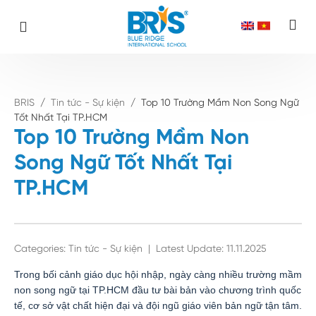
Trang chủ
Tin tức - Sự kiện
Top 10 Trường Mầm Non Song Ngữ Tốt Nhất Tại TP.HCM
Skip
to
content
BRIS
/
Tin tức - Sự kiện
/
Top 10 Trường Mầm Non Song Ngữ
Tốt Nhất Tại TP.HCM
Top 10 Trường Mầm Non
Song Ngữ Tốt Nhất Tại
TP.HCM
Categories:
Tin tức - Sự kiện
|
Latest Update: 11.11.2025
Trong bối cảnh giáo dục hội nhập, ngày càng nhiều trường mầm
non song ngữ tại TP.HCM đầu tư bài bản vào chương trình quốc
tế, cơ sở vật chất hiện đại và đội ngũ giáo viên bản ngữ tận tâm.