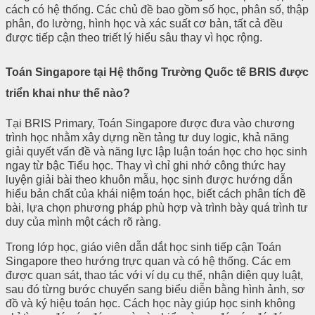
cách có hệ thống. Các chủ đề bao gồm số học, phân số, thập
phân, đo lường, hình học và xác suất cơ bản, tất cả đều
được tiếp cận theo triết lý hiểu sâu thay vì học rộng.
Toán Singapore tại Hệ thống Trường Quốc tế BRIS được
triển khai như thế nào?
Tại BRIS Primary, Toán Singapore được đưa vào chương
trình học nhằm xây dựng nền tảng tư duy logic, khả năng
giải quyết vấn đề và năng lực lập luận toán học cho học sinh
ngay từ bậc Tiểu học. Thay vì chỉ ghi nhớ công thức hay
luyện giải bài theo khuôn mẫu, học sinh được hướng dẫn
hiểu bản chất của khái niệm toán học, biết cách phân tích đề
bài, lựa chọn phương pháp phù hợp và trình bày quá trình tư
duy của mình một cách rõ ràng.
Trong lớp học, giáo viên dẫn dắt học sinh tiếp cận Toán
Singapore theo hướng trực quan và có hệ thống. Các em
được quan sát, thao tác với ví dụ cụ thể, nhận diện quy luật,
sau đó từng bước chuyển sang biểu diễn bằng hình ảnh, sơ
đồ và ký hiệu toán học. Cách học này giúp học sinh không