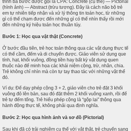
trình ba bước được gọi là CPA: Concrete (cụ thể) — Pictorial
(hình ảnh) — Abstract (trừu tượng). Đây là cách não bộ trẻ
em tự nhiên tiếp nhận và xử lý thông tin toán học, từ những
gì có thể chạm được đến những gì có thể nhìn thấy rồi mới
đến những ký hiệu toán học thuần túy.
Bước 1: Học qua vật thật (Concrete)
Ở bước đầu tiên, trẻ học toán thông qua các vật dụng thực tế
có thể cầm, đếm và di chuyển được. Giáo viên sử dụng que
tính, hạt, khối vuông, đồng tiền hay bất kỳ vật dụng quen
thuộc nào để minh họa các khái niệm cộng, trừ, nhân, chia.
Trẻ không chỉ nhìn mà còn tự tay thao tác với những vật thể
đó.
Ví dụ: Để dạy phép cộng 3 + 2, giáo viên cho trẻ đặt 3 khối
vuông đỏ lên bàn, sau đó đặt thêm 2 khối vuông xanh, rồi để
trẻ tự đếm tổng. Trẻ hiểu phép cộng là “gộp lại” thông qua
hành động thực tế, không phải qua định nghĩa.
Bước 2: Học qua hình ảnh và sơ đồ (Pictorial)
Sau khi đã có trải nghiệm cụ thể với vật thật, trẻ chuyển sang