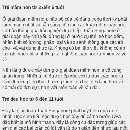
Trẻ mầm non từ 3 đến 6 tuổi
Ở giai đoạn mầm non, não bộ của trẻ đang trong thời kỳ phát
triển mạnh nhất và sẵn sàng tiếp thu các khái niệm toán học
cơ bản thông qua trải nghiệm trực tiếp. Toán Singapore ở
giai đoạn này chủ yếu dừng lại ở bước cụ thể: trẻ học đếm,
nhận biết số lượng, phân loại và so sánh thông qua các trò
chơi và vật dụng thực tế. Không có bài tập viết, không có áp
lực ghi nhớ chỉ là những trải nghiệm toán học tự nhiên và vui
vẻ.
Nền tảng được xây dựng ở giai đoạn mầm non là vô cùng
quan trọng. Những trẻ được tiếp xúc với tư duy toán học từ
sớm thường tiếp thu chương trình tiểu học dễ dàng hơn và
có thái độ tích cực hơn với môn toán về lâu dài.
Trẻ tiểu học từ 6 đến 11 tuổi
Đây là giai đoạn Toán Singapore phát huy hiệu quả rõ rệt
nhất. Học sinh tiểu học được học đầy đủ cả ba bước CPA,
đặc biệt là mô hình thanh, đây là công cụ đặc trưng giúp các
em giải các bài toán có lời văn từ đơn giản đến phức tạp một