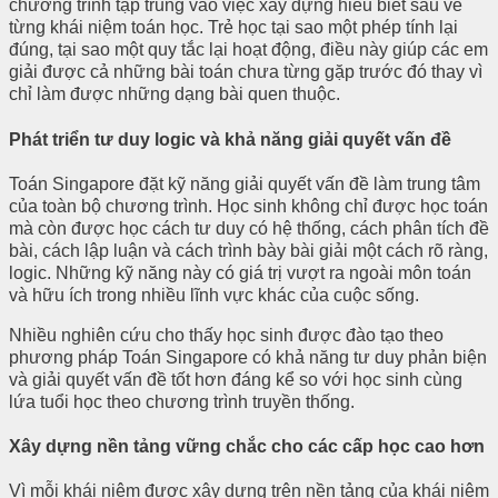
chương trình tập trung vào việc xây dựng hiểu biết sâu về
từng khái niệm toán học. Trẻ học tại sao một phép tính lại
đúng, tại sao một quy tắc lại hoạt động, điều này giúp các em
giải được cả những bài toán chưa từng gặp trước đó thay vì
chỉ làm được những dạng bài quen thuộc.
Phát triển tư duy logic và khả năng giải quyết vấn đề
Toán Singapore đặt kỹ năng giải quyết vấn đề làm trung tâm
của toàn bộ chương trình. Học sinh không chỉ được học toán
mà còn được học cách tư duy có hệ thống, cách phân tích đề
bài, cách lập luận và cách trình bày bài giải một cách rõ ràng,
logic. Những kỹ năng này có giá trị vượt ra ngoài môn toán
và hữu ích trong nhiều lĩnh vực khác của cuộc sống.
Nhiều nghiên cứu cho thấy học sinh được đào tạo theo
phương pháp Toán Singapore có khả năng tư duy phản biện
và giải quyết vấn đề tốt hơn đáng kể so với học sinh cùng
lứa tuổi học theo chương trình truyền thống.
Xây dựng nền tảng vững chắc cho các cấp học cao hơn
Vì mỗi khái niệm được xây dựng trên nền tảng của khái niệm