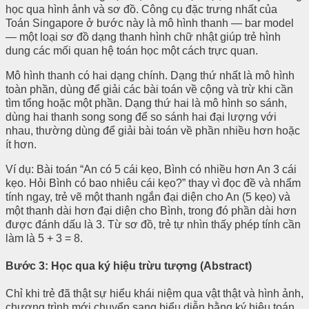
học qua hình ảnh và sơ đồ. Công cụ đặc trưng nhất của
Toán Singapore ở bước này là mô hình thanh — bar model
— một loại sơ đồ dạng thanh hình chữ nhật giúp trẻ hình
dung các mối quan hệ toán học một cách trực quan.
Mô hình thanh có hai dạng chính. Dạng thứ nhất là mô hình
toàn phần, dùng để giải các bài toán về cộng và trừ khi cần
tìm tổng hoặc một phần. Dạng thứ hai là mô hình so sánh,
dùng hai thanh song song để so sánh hai đại lượng với
nhau, thường dùng để giải bài toán về phần nhiều hơn hoặc
ít hơn.
Ví dụ: Bài toán “An có 5 cái kẹo, Bình có nhiều hơn An 3 cái
kẹo. Hỏi Bình có bao nhiêu cái kẹo?” thay vì đọc đề và nhẩm
tính ngay, trẻ vẽ một thanh ngắn đại diện cho An (5 kẹo) và
một thanh dài hơn đại diện cho Bình, trong đó phần dài hơn
được đánh dấu là 3. Từ sơ đồ, trẻ tự nhìn thấy phép tính cần
làm là 5 + 3 = 8.
Bước 3: Học qua ký hiệu trừu tượng (Abstract)
Chỉ khi trẻ đã thật sự hiểu khái niệm qua vật thật và hình ảnh,
chương trình mới chuyển sang biểu diễn bằng ký hiệu toán