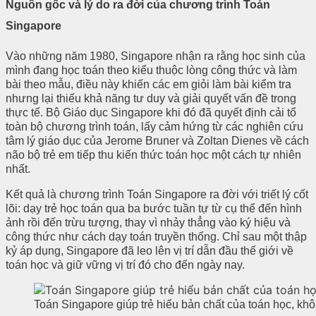
Nguồn gốc và lý do ra đời của chương trình Toán
Singapore
Vào những năm 1980, Singapore nhận ra rằng học sinh của
mình đang học toán theo kiểu thuộc lòng công thức và làm
bài theo mẫu, điều này khiến các em giỏi làm bài kiểm tra
nhưng lại thiếu khả năng tư duy và giải quyết vấn đề trong
thực tế. Bộ Giáo dục Singapore khi đó đã quyết định cải tổ
toàn bộ chương trình toán, lấy cảm hứng từ các nghiên cứu
tâm lý giáo dục của Jerome Bruner và Zoltan Dienes về cách
não bộ trẻ em tiếp thu kiến thức toán học một cách tự nhiên
nhất.
Kết quả là chương trình Toán Singapore ra đời với triết lý cốt
lõi: dạy trẻ học toán qua ba bước tuần tự từ cụ thể đến hình
ảnh rồi đến trừu tượng, thay vì nhảy thẳng vào ký hiệu và
công thức như cách dạy toán truyền thống. Chỉ sau một thập
kỷ áp dụng, Singapore đã leo lên vị trí dẫn đầu thế giới về
toán học và giữ vững vị trí đó cho đến ngày nay.
Toán Singapore giúp trẻ hiểu bản chất của toán học, khô