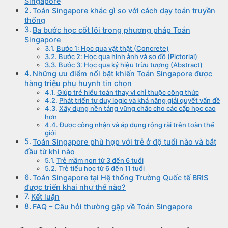
Singapore
Toán Singapore khác gì so với cách dạy toán truyền
thống
Ba bước học cốt lõi trong phương pháp Toán
Singapore
Bước 1: Học qua vật thật (Concrete)
Bước 2: Học qua hình ảnh và sơ đồ (Pictorial)
Bước 3: Học qua ký hiệu trừu tượng (Abstract)
Những ưu điểm nổi bật khiến Toán Singapore được
hàng triệu phụ huynh tin chọn
Giúp trẻ hiểu toán thay vì chỉ thuộc công thức
Phát triển tư duy logic và khả năng giải quyết vấn đề
Xây dựng nền tảng vững chắc cho các cấp học cao
hơn
Được công nhận và áp dụng rộng rãi trên toàn thế
giới
Toán Singapore phù hợp với trẻ ở độ tuổi nào và bắt
đầu từ khi nào
Trẻ mầm non từ 3 đến 6 tuổi
Trẻ tiểu học từ 6 đến 11 tuổi
Toán Singapore tại Hệ thống Trường Quốc tế BRIS
được triển khai như thế nào?
Kết luận
FAQ – Câu hỏi thường gặp về Toán Singapore