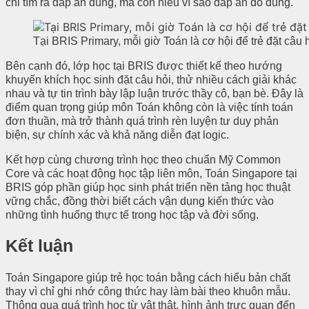
chỉ tìm ra đáp án đúng, mà còn hiểu vì sao đáp án đó đúng.
Tại BRIS Primary, mỗi giờ Toán là cơ hội để trẻ đặt câu hỏ
Bên cạnh đó, lớp học tại BRIS được thiết kế theo hướng
khuyến khích học sinh đặt câu hỏi, thử nhiều cách giải khác
nhau và tự tin trình bày lập luận trước thầy cô, bạn bè. Đây là
điểm quan trọng giúp môn Toán không còn là việc tính toán
đơn thuần, mà trở thành quá trình rèn luyện tư duy phản
biện, sự chính xác và khả năng diễn đạt logic.
Kết hợp cùng chương trình học theo chuẩn Mỹ Common
Core và các hoạt động học tập liên môn, Toán Singapore tại
BRIS góp phần giúp học sinh phát triển nền tảng học thuật
vững chắc, đồng thời biết cách vận dụng kiến thức vào
những tình huống thực tế trong học tập và đời sống.
Kết luận
Toán Singapore giúp trẻ học toán bằng cách hiểu bản chất
thay vì chỉ ghi nhớ công thức hay làm bài theo khuôn mẫu.
Thông qua quá trình học từ vật thật, hình ảnh trực quan đến