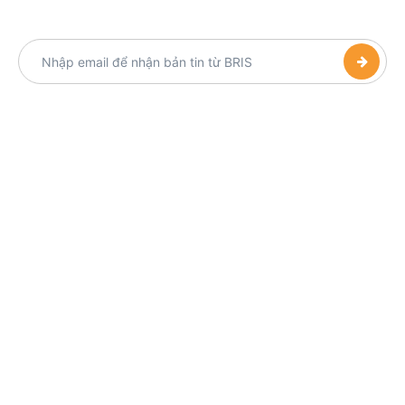
HỆ THỐNG TRƯỜNG LIÊN CẤP BRIS
Địa chỉ:
44/1 Nguyễn Văn Đậu, Phường Gia Định, TP. Hồ Chí
Minh
Địa chỉ:
4/9 Hoàng Dư Khương, Phường Hòa Hưng, TP. HCM
Điện thoại:
090 959 50 43
Email:
info@bris.edu.vn
Monday - Friday:
9:00 am – 5:00 pm
Saturday:
11:00 am – 16:00 pm