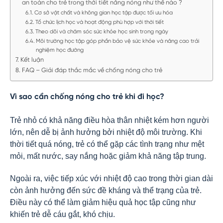
an toàn cho trẻ trong thời tiết nắng nóng như thế nào ?
Cơ sở vật chất và không gian học tập được tối ưu hóa
Tổ chức lịch học và hoạt động phù hợp với thời tiết
Theo dõi và chăm sóc sức khỏe học sinh trong ngày
Môi trường học tập góp phần bảo vệ sức khỏe và nâng cao trải
nghiệm học đường
Kết luận
FAQ – Giải đáp thắc mắc về chống nóng cho trẻ
Vì sao cần chống nóng cho trẻ khi đi học?
Trẻ nhỏ có khả năng điều hòa thân nhiệt kém hơn người
lớn, nên dễ bị ảnh hưởng bởi nhiệt độ môi trường. Khi
thời tiết quá nóng, trẻ có thể gặp các tình trạng như mệt
mỏi, mất nước, say nắng hoặc giảm khả năng tập trung.
Ngoài ra, việc tiếp xúc với nhiệt độ cao trong thời gian dài
còn ảnh hưởng đến sức đề kháng và thể trạng của trẻ.
Điều này có thể làm giảm hiệu quả học tập cũng như
khiến trẻ dễ cáu gắt, khó chịu.