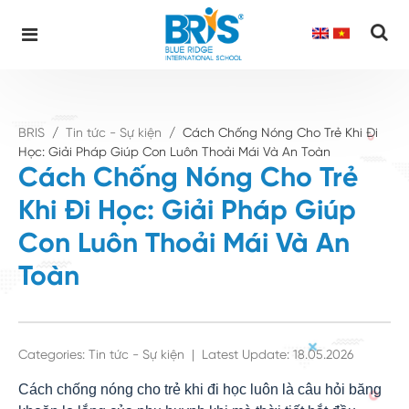
Cách Chống Nóng Cho Trẻ Khi Đi Học: Giải Pháp Giúp Con Luôn Thoải
Mái Và An Toàn
Skip
to
content
BRIS
/
Tin tức - Sự kiện
/
Cách Chống Nóng Cho Trẻ Khi Đi
Học: Giải Pháp Giúp Con Luôn Thoải Mái Và An Toàn
Cách Chống Nóng Cho Trẻ
Khi Đi Học: Giải Pháp Giúp
Con Luôn Thoải Mái Và An
Toàn
Categories:
Tin tức - Sự kiện
|
Latest Update: 18.05.2026
Cách chống nóng cho trẻ khi đi học luôn là câu hỏi băng