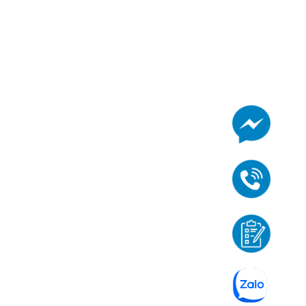
HỆ THỐNG TRƯỜNG MẦM NON
QUỐC TẾ BRIS
CƠ SỞ BÌNH THẠNH
44/1 Nguyễn Văn Đậu, Phường Gia Định, TP. HCM
CƠ SỞ TÂN PHÚ
52C Tân Quý, Phường Tân Sơn Nhì, TP. HCM
CƠ SỞ TÂN BÌNH
16 Đất Thánh, Phường Tân Sơn Hòa, TP.HCM
CƠ SỞ GÒ VẤP
366A15 Phan Văn Trị, Phường An Nhơn, TP. HCM