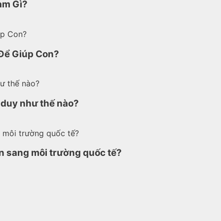
àm Gì?
 Để Giúp Con?
ư duy như thế nào?
ển sang môi trường quốc tế?