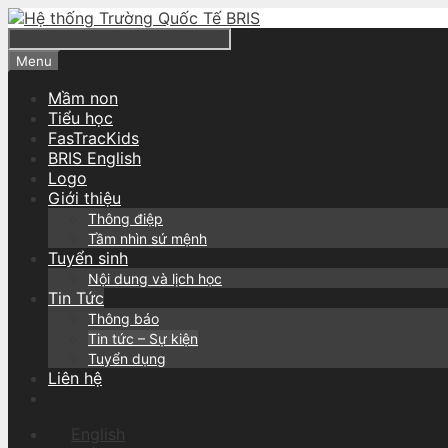
Skip
to
content
Search
Menu
Mầm non
Tiểu học
FasTracKids
BRIS English
Logo
Giới thiệu
Thông điệp
Tầm nhìn sứ mệnh
Tuyển sinh
Nội dung và lịch học
Tin Tức
Thông báo
Tin tức – Sự kiện
Tuyển dụng
Liên hệ
Search
English