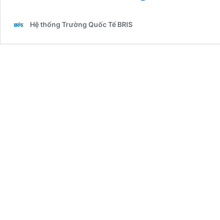
Cách
Phát
Hệ thống Trường Quốc Tế BRIS
Triển
Tư
Duy
Sáng
Tạo
Ở
Trẻ
Hiệu
Quả
Tại
Nhà