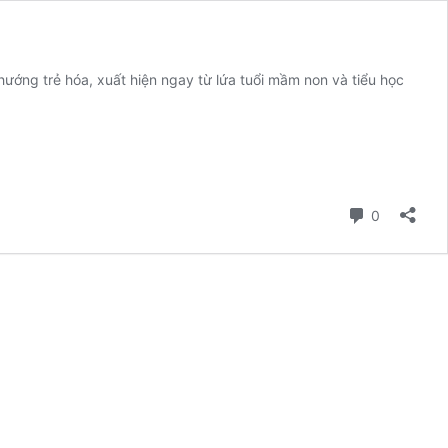
ướng trẻ hóa, xuất hiện ngay từ lứa tuổi mầm non và tiểu học
ắt
ạt
ọc
ường
à
ì?
Comment
0
hận
iện
à
ảo
ệ
on
ừ
ớm