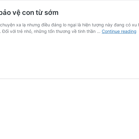
 bảo vệ con từ sớm
chuyện xa lạ nhưng điều đáng lo ngại là hiện tượng này đang có xu h
B
i. Đối với trẻ nhỏ, những tổn thương về tinh thần …
Continue reading
n
h
đ
l
g
–
N
d
v
b
v
c
t
s